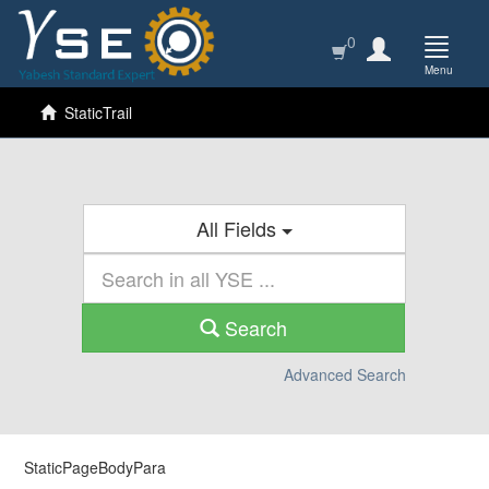
0
Menu
StaticTrail
All Fields
Search
Advanced Search
StaticPageBodyPara